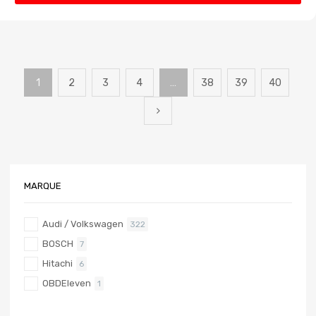
1
2
3
4
…
38
39
40
MARQUE
Audi / Volkswagen
322
BOSCH
7
Hitachi
6
OBDEleven
1