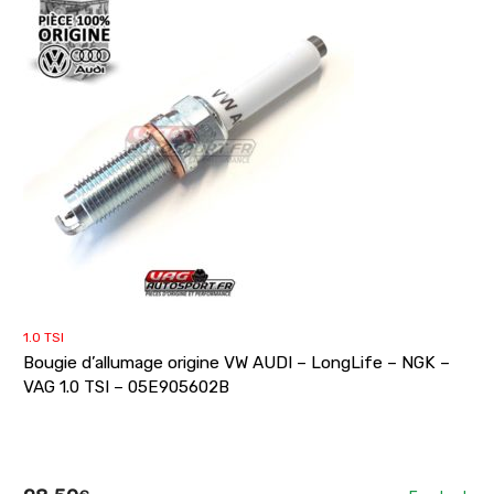
1.0 TSI
Bougie d’allumage origine VW AUDI – LongLife – NGK –
VAG 1.0 TSI – 05E905602B