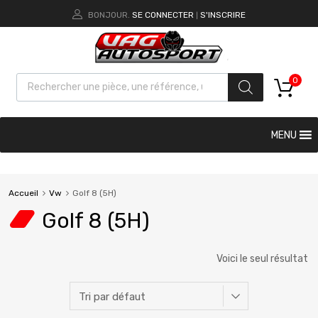
BONJOUR.
SE CONNECTER
S'INSCRIRE
|
0
MENU
Accueil
Vw
Golf 8 (5H)
Golf 8 (5H)
Voici le seul résultat