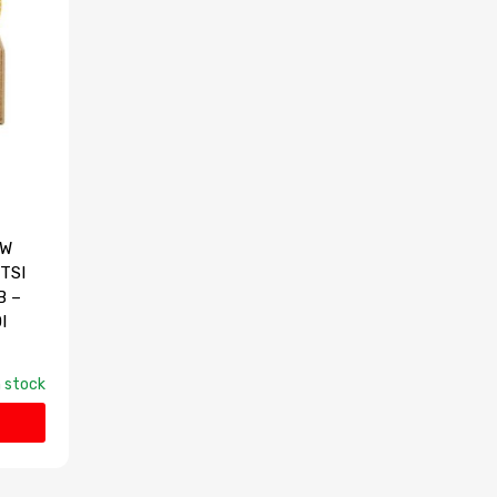
VW
 TSI
B –
I
 stock