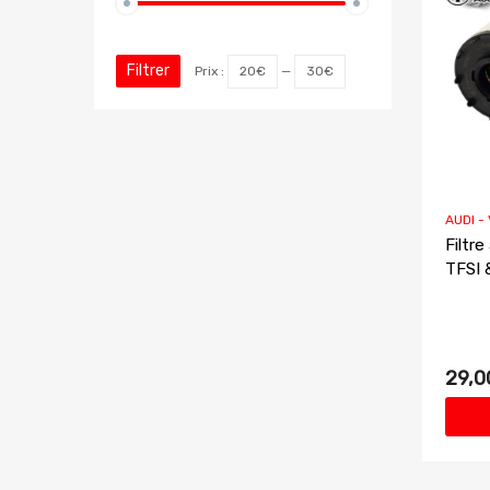
Filtrer
Prix :
20€
—
30€
AUDI -
Filtre
TFSI 
29,0