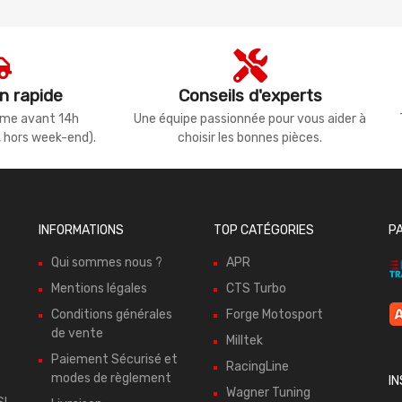
n rapide
Conseils d'experts
même avant 14h
Une équipe passionnée pour vous aider à
, hors week-end).
choisir les bonnes pièces.
INFORMATIONS
TOP CATÉGORIES
P
Qui sommes nous ?
APR
Mentions légales
CTS Turbo
Conditions générales
Forge Motosport
de vente
Milltek
Paiement Sécurisé et
RacingLine
modes de règlement
I
Wagner Tuning