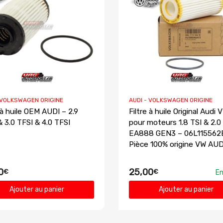
 VOLKSWAGEN ORIGINE
AUDI - VOLKSWAGEN ORIGINE
 à huile OEM AUDI – 2.9
Filtre à huile Original Audi 
& 3.0 TFSI & 4.0 TFSI
pour moteurs 1.8 TSI & 2.0
EA888 GEN3 – 06L115562
Pièce 100% origine VW AUD
0
25,00
€
€
En
Ajouter au panier
Ajouter au panier