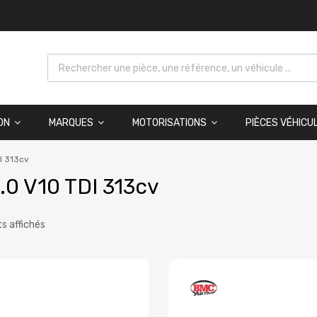
ON
MARQUES
MOTORISATIONS
PIÈCES VÉHICU
I 313cv
.0 V10 TDI 313cv
ts affichés