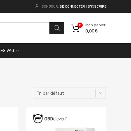
BONJOUR.
SE CONNECTER
S'INSCRIRE
|
Mon panier
0
0,00
€
LES VAG