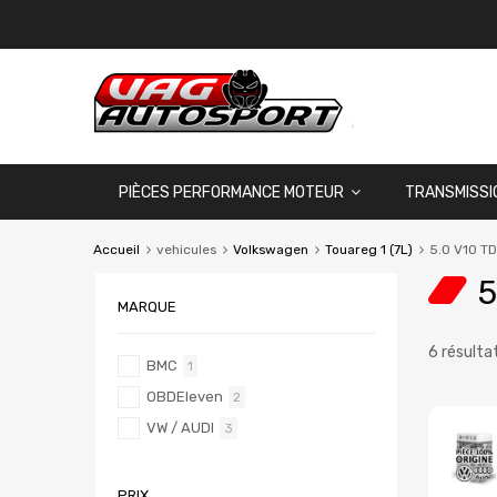
PIÈCES PERFORMANCE MOTEUR
TRANSMISSI
Accueil
vehicules
Volkswagen
Touareg 1 (7L)
5.0 V10 TD
5
MARQUE
6 résulta
BMC
1
OBDEleven
2
VW / AUDI
3
PRIX