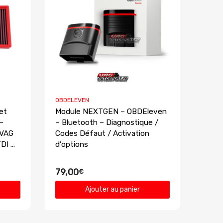
OBDELEVEN
 et
Module NEXTGEN – OBDEleven
–
– Bluetooth – Diagnostique /
 VAG
Codes Défaut / Activation
TDI …
d’options
79,00
€
Ajouter au panier