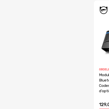
OBDEL
Modu
Bluet
Codes
d’opt
129,