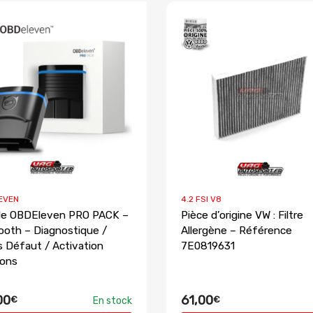
EVEN
4.2 FSI V8
le OBDEleven PRO PACK –
Pièce d’origine VW : Filtre
ooth – Diagnostique /
Allergène – Référence
 Défaut / Activation
7E0819631
ions
00
61,00
€
€
En stock