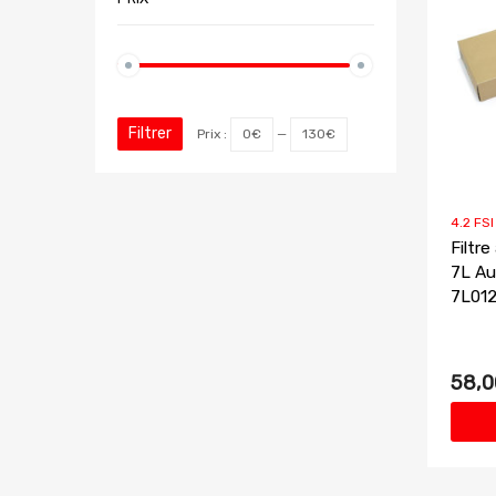
Filtrer
Prix :
0€
—
130€
4.2 FSI
Filtre
7L Au
7L01
58,0