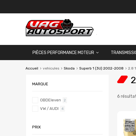
PIÈCES PERFORMANCE MOTEUR
TRANSMISSI
Accueil
vehicules
Skoda
Superb 1 (3U) 2002-2008
2.8 
2
MARQUE
6 résulta
OBDEleven
2
VW / AUDI
4
PRIX