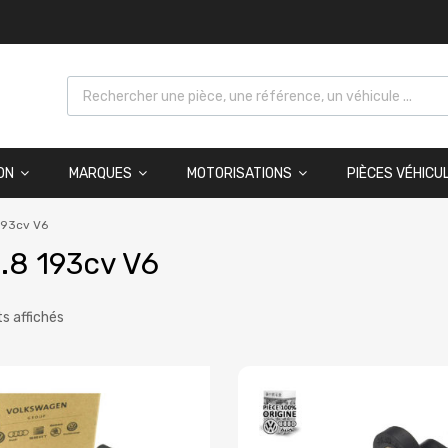
ON
MARQUES
MOTORISATIONS
PIÈCES VÉHICU
193cv V6
.8 193cv V6
ts affichés