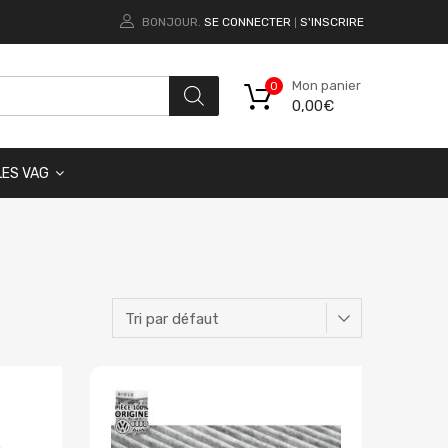
BONJOUR.
SE CONNECTER
S'INSCRIRE
|
Mon panier
0
0,00
€
LES VAG