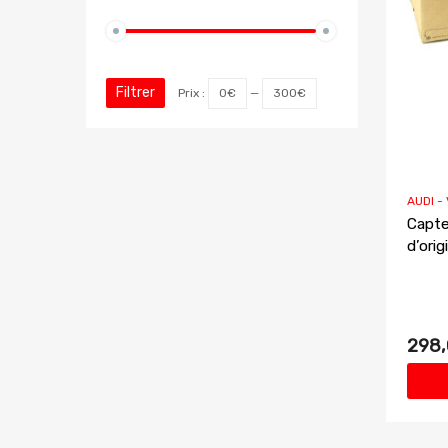
Filtrer
Prix :
0€
—
300€
AUDI -
Capte
d’ori
298,