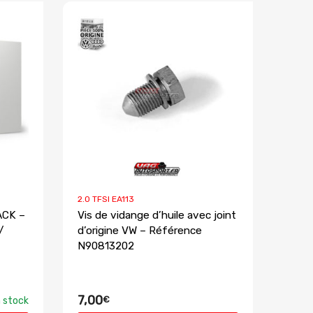
2.0 TFSI EA113
ACK –
Vis de vidange d’huile avec joint
/
d’origine VW – Référence
N90813202
7,00
€
 stock