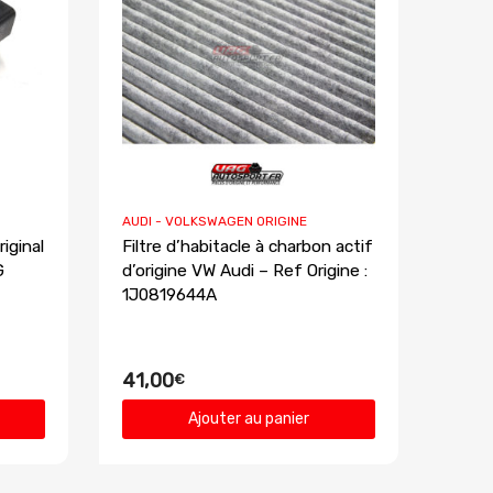
AUDI - VOLKSWAGEN ORIGINE
iginal
Filtre d’habitacle à charbon actif
G
d’origine VW Audi – Ref Origine :
1J0819644A
41,00
€
Ajouter au panier