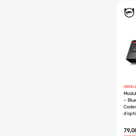
OBDEL
Modu
– Blu
Codes
d’opt
79,0