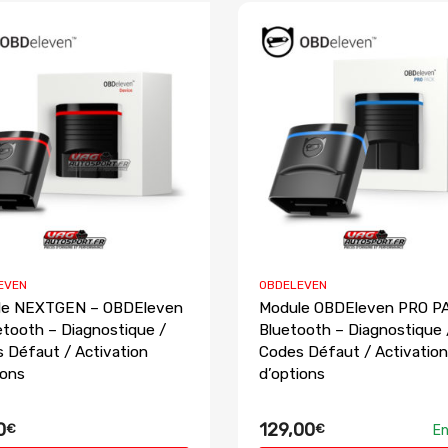
EVEN
OBDELEVEN
le NEXTGEN – OBDEleven
Module OBDEleven PRO P
etooth – Diagnostique /
Bluetooth – Diagnostique 
 Défaut / Activation
Codes Défaut / Activation
ions
d’options
0
129,00
€
€
En