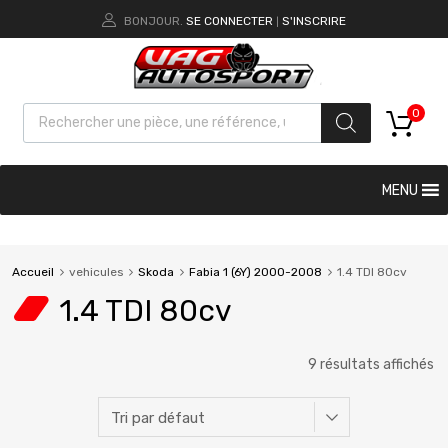
BONJOUR.
SE CONNECTER
S'INSCRIRE
|
0
MENU
Accueil
vehicules
Skoda
Fabia 1 (6Y) 2000-2008
1.4 TDI 80cv
1.4 TDI 80cv
9 résultats affichés