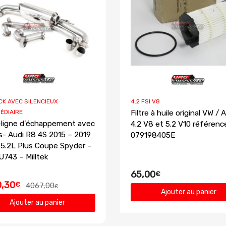
K AVEC SILENCIEUX
4.2 FSI V8
ÉDIAIRE
Filtre à huile original VW / 
ligne d’échappement avec
4.2 V8 et 5.2 V10 référenc
s- Audi R8 4S 2015 – 2019
079198405E
 5.2L Plus Coupe Spyder –
743 – Milltek
65,00
€
,30
€
4067,00
€
Ajouter au panier
Ajouter au panier