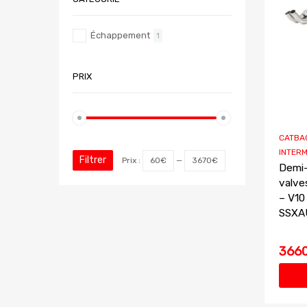
Échappement
1
PRIX
CATBAC
INTERM
Filtrer
Prix :
60€
—
3670€
Demi-
valve
– V10
SSXAU
3660