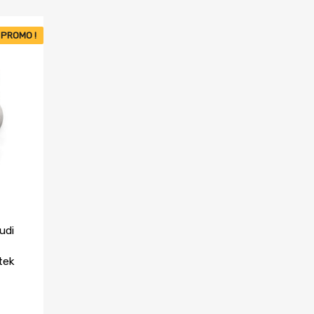
PROMO !
udi
tek