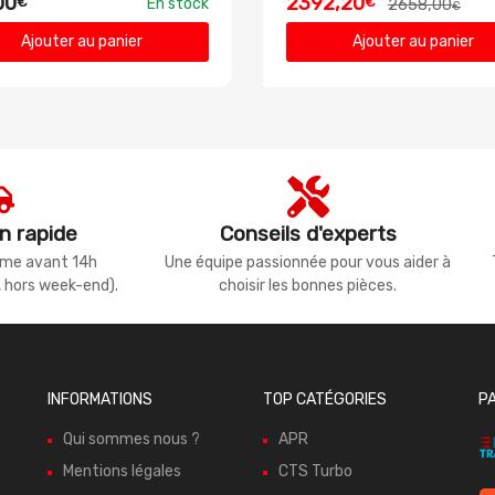
00
2392,20
€
€
En stock
2658,00
€
Ajouter au panier
Ajouter au panier
n rapide
Conseils d'experts
même avant 14h
Une équipe passionnée pour vous aider à
, hors week-end).
choisir les bonnes pièces.
INFORMATIONS
TOP CATÉGORIES
P
Qui sommes nous ?
APR
Mentions légales
CTS Turbo