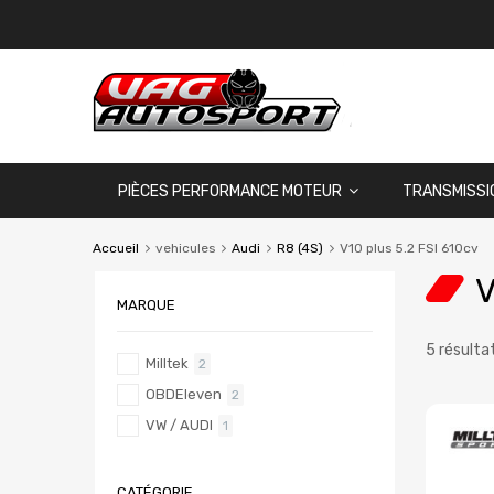
PIÈCES PERFORMANCE MOTEUR
TRANSMISSI
Accueil
vehicules
Audi
R8 (4S)
V10 plus 5.2 FSI 610cv
V
MARQUE
5 résulta
Milltek
2
OBDEleven
2
VW / AUDI
1
CATÉGORIE