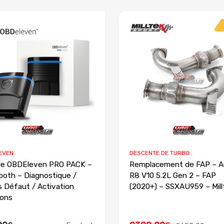
EVEN
DESCENTE DE TURBO
le OBDEleven PRO PACK –
Remplacement de FAP – A
ooth – Diagnostique /
R8 V10 5.2L Gen 2 – FAP
 Défaut / Activation
(2020+) – SSXAU959 – Mill
ions