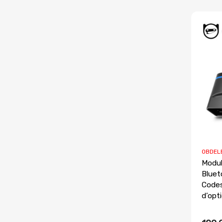
OBDEL
Modu
Bluet
Codes
d’opt