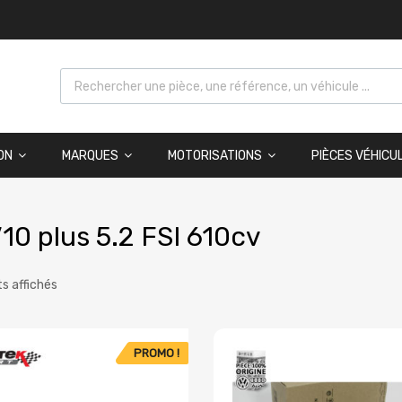
ON
MARQUES
MOTORISATIONS
PIÈCES VÉHICU
10 plus 5.2 FSI 610cv
ts affichés
PROMO !