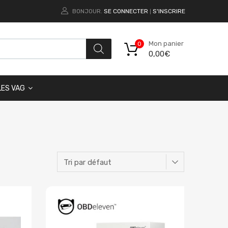
BONJOUR.
SE CONNECTER
S'INSCRIRE
|
Mon panier
0
0,00
€
LES VAG