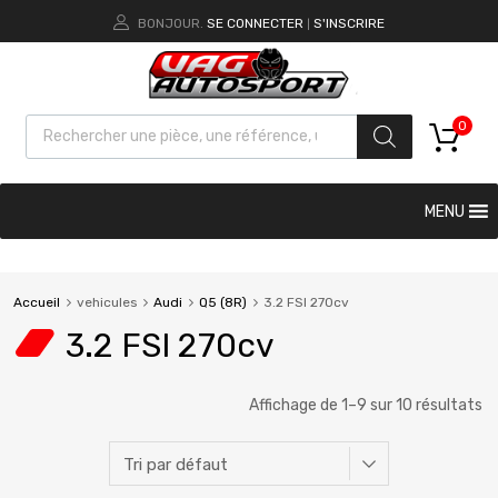
BONJOUR.
SE CONNECTER
S'INSCRIRE
|
0
MENU
Accueil
vehicules
Audi
Q5 (8R)
3.2 FSI 270cv
3.2 FSI 270cv
Affichage de 1–9 sur 10 résultats