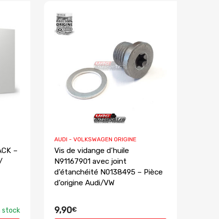
AUDI - VOLKSWAGEN ORIGINE
ACK –
Vis de vidange d’huile
/
N91167901 avec joint
d’étanchéité N0138495 – Pièce
d’origine Audi/VW
9,90
€
 stock