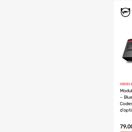
OBDEL
Modu
– Blu
Codes
d’opt
79,0