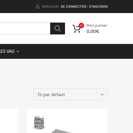
BONJOUR.
SE CONNECTER
S'INSCRIRE
|
Mon panier
0
0,00
€
LES VAG