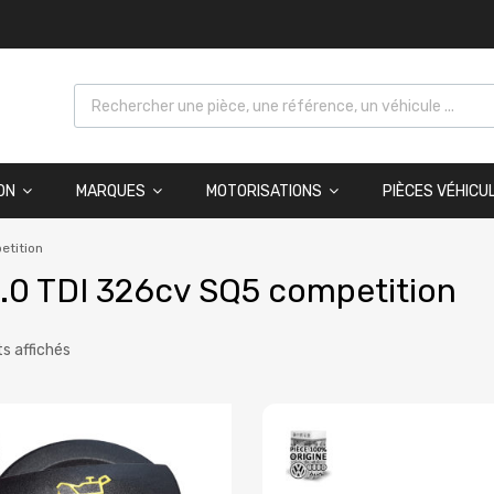
ON
MARQUES
MOTORISATIONS
PIÈCES VÉHICU
etition
.0 TDI 326cv SQ5 competition
ts affichés