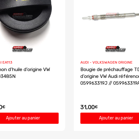
I EA113
AUDI - VOLKSWAGEN ORIGINE
on d’huile d’origine VW
Bougie de préchauffage T
03485N
d’origine VW Audi référenc
059963319J // 059963319
0
31,00
€
€
Ajouter au panier
Ajouter au panier