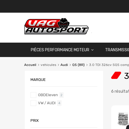
PIÈCES PERFORMANCE MOTEUR
TRANSMISSI
Accueil
vehicules
Audi
Q5 (8R)
3.0 TDI 326cv SQ5 comp
3
MARQUE
6 résulta
OBDEleven
2
VW / AUDI
4
PRIX