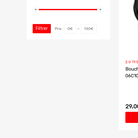
Filtrer
Prix :
0€
—
130€
2.0 TFS
Bouch
06C1
29,0