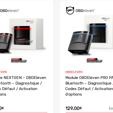
EVEN
OBDELEVEN
le NEXTGEN – OBDEleven
Module OBDEleven PRO P
etooth – Diagnostique /
Bluetooth – Diagnostique 
 Défaut / Activation
Codes Défaut / Activation
ions
d’options
0
129,00
€
€
En