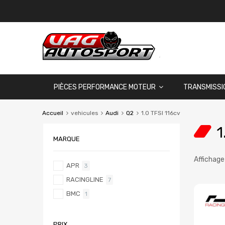
PIÈCES PERFORMANCE MOTEUR
TRANSMISSI
Accueil
vehicules
Audi
Q2
1.0 TFSI 116cv
1
MARQUE
Affichage
APR
3
RACINGLINE
7
BMC
1
PRIX