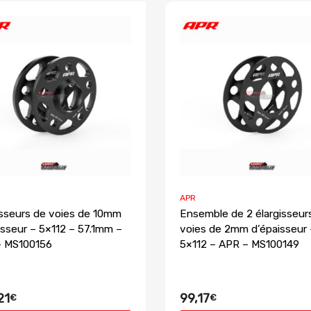
APR
isseurs de voies de 10mm
Ensemble de 2 élargisseur
isseur – 5×112 – 57.1mm –
voies de 2mm d’épaisseur 
– MS100156
5×112 – APR – MS100149
21
99,17
€
€