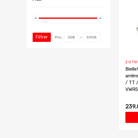
Filtrer
Prix :
30€
—
590€
2.0 TS
Bielle
arrièr
/ TT /
VWR52
239,