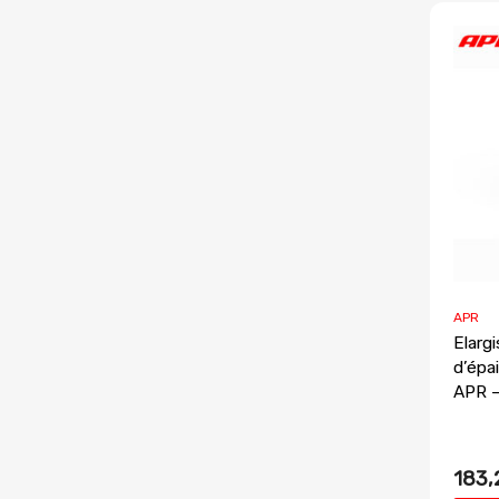
APR
Elarg
d’épa
APR 
183,