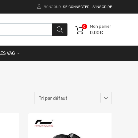
BONJOUR.
SE CONNECTER
S'INSCRIRE
|
Mon panier
0
0,00
€
LES VAG