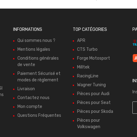
INFORMATIONS
TOP CATÉGORIES
P
Qui sommes nous ?
APR
Mentions légales
CTS Turbo
Conditions générales
Forge Motosport
de vente
Milltek
Paiement Sécurisé et
RacingLine
modes de règlement
I
Wagner Tuning
SI
Livraison
In
Pièces pour Audi
ns
Contactez nous
Pièces pour Seat
Mon compte
Pièces pour Skoda
Questions Fréquentes
Pièces pour
Volkswagen