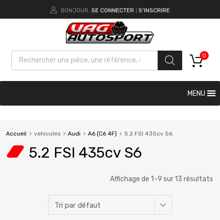
BONJOUR.
SE CONNECTER
S'INSCRIRE
|
0
MENU
Accueil
vehicules
Audi
A6 (C6 4F)
5.2 FSI 435cv S6
5.2 FSI 435cv S6
Affichage de 1–9 sur 13 résultats