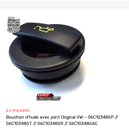
2.0 TFSI EA113
Bouchon d’huile avec joint Original VW – 06C103485P //
06C103485T // 06C103485R // 06C103485AC