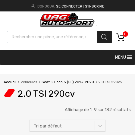
BONJOUR.
SE CONNECTER
S'INSCRIRE
|
0
MENU
Accueil
vehicules
Seat
Leon 3 (5F) 2013-2020
2.0 TSI 290cv
2.0 TSI 290cv
Affichage de 1–9 sur 182 résultats