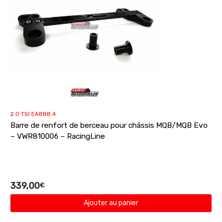
2.0 TSI EA888.4
Barre de renfort de berceau pour châssis MQB/MQB Evo
– VWR810006 – RacingLine
339,00
€
Ajouter au panier