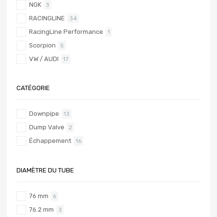
NGK
3
RACINGLINE
34
RacingLine Performance
1
Scorpion
5
VW / AUDI
17
CATÉGORIE
Downpipe
13
Dump Valve
2
Échappement
16
DIAMÈTRE DU TUBE
76 mm
6
76.2 mm
3