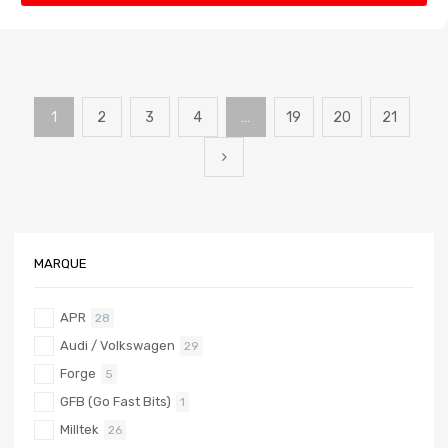
1
2
3
4
…
19
20
21
MARQUE
APR
28
Audi / Volkswagen
29
Forge
5
GFB (Go Fast Bits)
1
Milltek
26