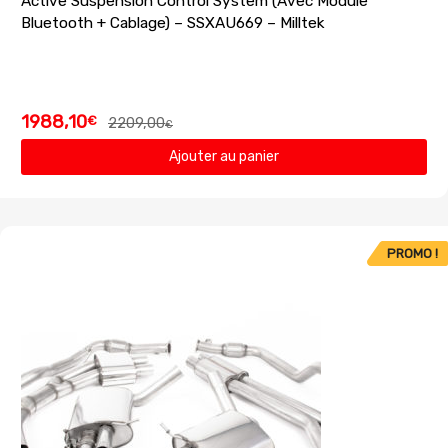
Active Suspension Control System (Avec Module
Bluetooth + Cablage) – SSXAU669 – Milltek
1988,10
€
2209,00
€
Ajouter au panier
PROMO !