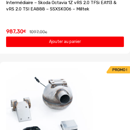
Intermédiaire – Skoda Octavia 1Z vRS 2.0 TFSi EA113 &
vRS 2.0 TSI EA888 – SSXSK006 – Milltek
987,30
€
1097,00
€
Ajouter au panier
PROMO !