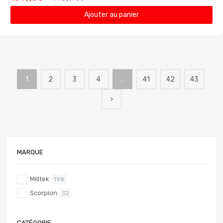
Ajouter au panier
1
2
3
4
…
41
42
43
MARQUE
Milltek
198
Scorpion
32
CATÉGORIE