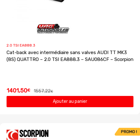
2.0 TSI EA888.3
Cat-back avec intermédiaire sans valves AUDI TT MK3
(8S) QUATTRO – 2.0 TSI EA888.3 – SAU086CF – Scorpion
1401,50
€
1557,22
€
Ajouter au panier
PROMO !