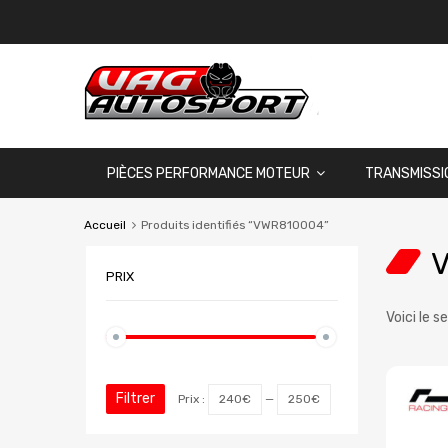
PIÈCES PERFORMANCE MOTEUR
TRANSMISSI
Accueil
Produits identifiés “VWR810004”
PRIX
Voici le s
Filtrer
Prix :
240€
—
250€