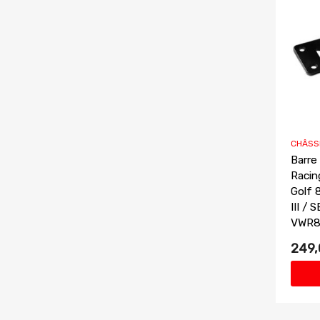
CHÂSS
Barre
Racin
Golf 
III /
VWR8
249,