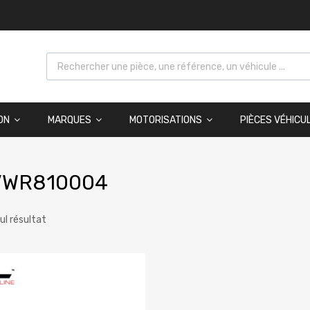
ON
MARQUES
MOTORISATIONS
PIÈCES VÉHICU
VWR810004
eul résultat