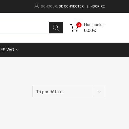
BONJOUR.
SE CONNECTER
S'INSCRIRE
|
Mon panier
0
0,00
€
LES VAG