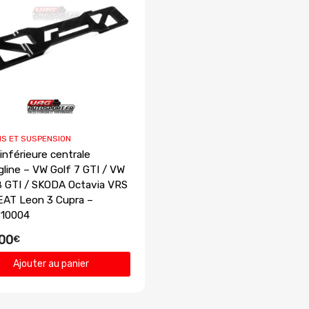
IS ET SUSPENSION
 inférieure centrale
gline – VW Golf 7 GTI / VW
8 GTI / SKODA Octavia VRS
 SEAT Leon 3 Cupra –
10004
00
€
Ajouter au panier