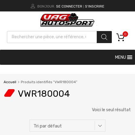
BONJOUR.
SE CONNECTER
S'INSCRIRE
|
0
MENU
Accueil
Produits identifiés “VWR180004”
VWR180004
Voici le seul résultat