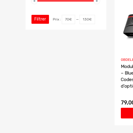
Filtrer
Prix :
70€
—
130€
OBDEL
Modu
– Blu
Codes
d’opt
79,0