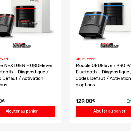
EVEN
OBDELEVEN
le NEXTGEN – OBDEleven
Module OBDEleven PRO P
etooth – Diagnostique /
Bluetooth – Diagnostique 
 Défaut / Activation
Codes Défaut / Activation
ions
d’options
0
129,00
€
€
En
Ajouter au panier
Ajouter au panier