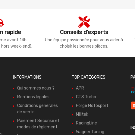
n rapide
Conseils d'experts
même avant 14h
Une équipe passionnée pour vous aider à
, hors week-end).
choisir les bonnes pièces.
INFORMATIONS
TOP CATÉGORIES
P
Qui sommes nous ?
APR
Mentions légales
CTS Turbo
Conditions générales
Forge Motosport
de vente
Milltek
Paiement Sécurisé et
RacingLine
modes de règlement
I
Wagner Tuning