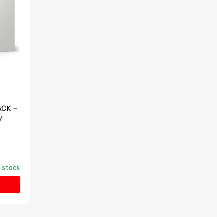
ACK –
/
 stock