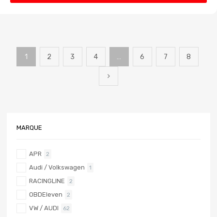
1
2
3
4
…
6
7
8
MARQUE
APR
2
Audi / Volkswagen
1
RACINGLINE
2
OBDEleven
2
VW / AUDI
62