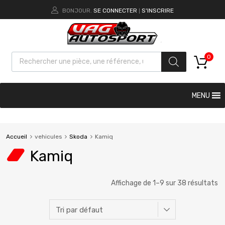
BONJOUR.
SE CONNECTER
S'INSCRIRE
|
0
MENU
Accueil
vehicules
Skoda
Kamiq
Kamiq
Affichage de 1–9 sur 38 résultats