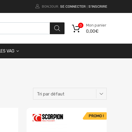
BONJOUR.
SE CONNECTER
S'INSCRIRE
|
Mon panier
0
0,00
€
LES VAG
PROMO !