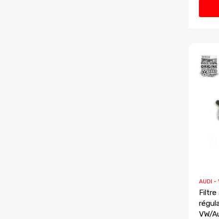
AUDI -
Filtr
régul
VW/Au