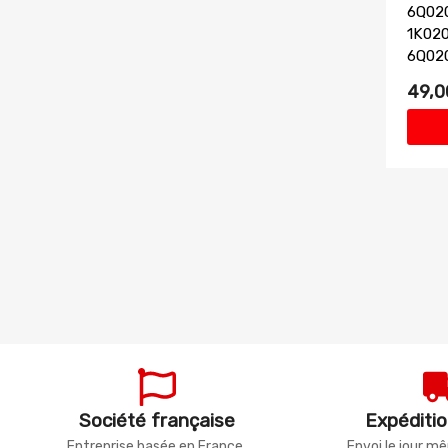
6Q020
1K020
6Q020
49,0
Société française
Expéditio
Entreprise basée en France.
Envoi le jour 