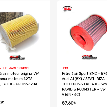
 VOLKSWAGEN ORIGINE
BMC
 à air moteur original VW
Filtre à air Sport BMC – 57
pour moteurs 1.2TSI,
Audi A1 (8X) / SEAT IBIZA II
I, 1.6TDI – 6R0129620A
TOLEDO IV& FABIA II – Sk
RAPID & ROOMSTER – VW
V (6R / 6C)
0
€
87,60
€