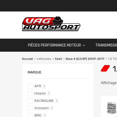
PIÈCES PERFORMANCE MOTEUR
TRANSMISSI
Accueil
vehicules
Seat
Ibiza 4 (6J/6P) 2009-2017
1.2 TS
1
MARQUE
Affichage
APR
1
Hitachi
1
RACINGLINE
1
Scorpion
1
BMC
1