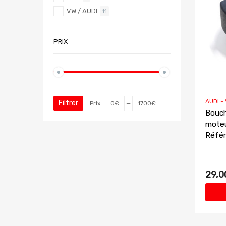
VW / AUDI
11
PRIX
AUDI -
Filtrer
Prix :
0€
—
1700€
Bouch
moteu
Réfé
29,0