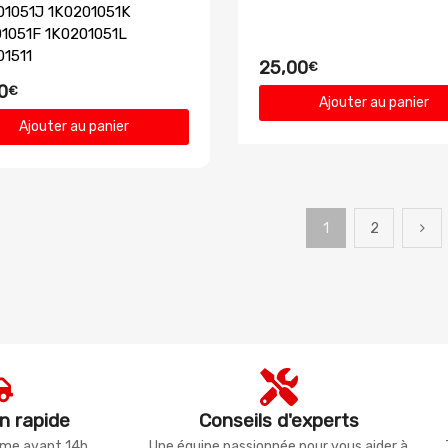
1051J 1K0201051K
1051F 1K0201051L
1511
25,00
€
0
€
Ajouter au panier
Ajouter au panier
1
2
n rapide
Conseils d'experts
même avant 14h
Une équipe passionnée pour vous aider à