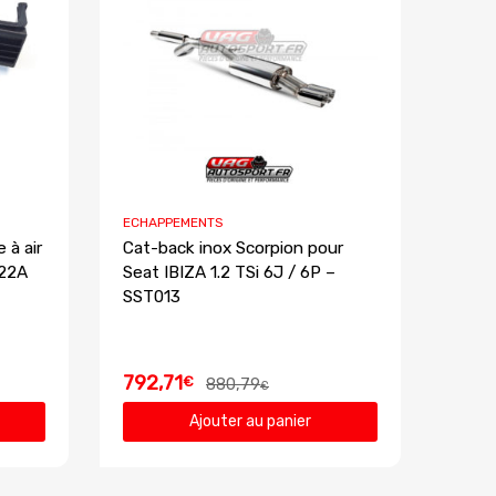
ECHAPPEMENTS
 à air
Cat-back inox Scorpion pour
422A
Seat IBIZA 1.2 TSi 6J / 6P –
SST013
792,71
€
880,79
€
Ajouter au panier