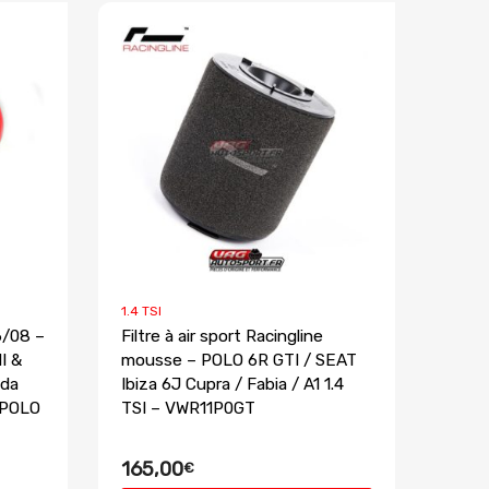
1.4 TSI
6/08 –
Filtre à air sport Racingline
I &
mousse – POLO 6R GTI / SEAT
oda
Ibiza 6J Cupra / Fabia / A1 1.4
 POLO
TSI – VWR11P0GT
165,00
€