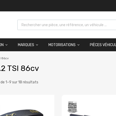
ON
MARQUES
MOTORISATIONS
PIÈCES VÉHICU
I 86cv
.2 TSI 86cv
 de 1–9 sur 18 résultats