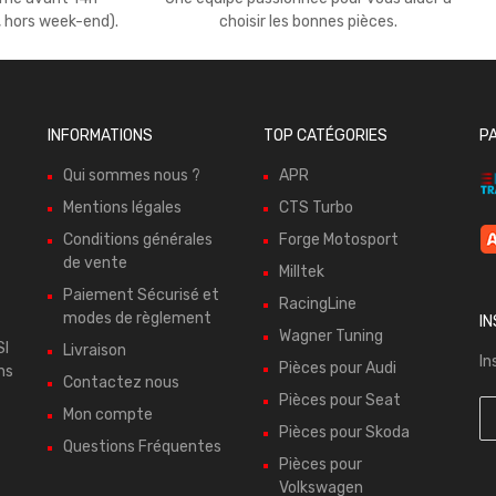
, hors week-end).
choisir les bonnes pièces.
INFORMATIONS
TOP CATÉGORIES
P
Qui sommes nous ?
APR
Mentions légales
CTS Turbo
Conditions générales
Forge Motosport
de vente
Milltek
Paiement Sécurisé et
RacingLine
modes de règlement
I
Wagner Tuning
SI
Livraison
In
Pièces pour Audi
ns
Contactez nous
Pièces pour Seat
Mon compte
Pièces pour Skoda
Questions Fréquentes
Pièces pour
Volkswagen