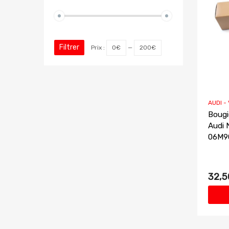
Filtrer
Prix :
0€
—
200€
AUDI -
Bougi
Audi 
06M9
32,5