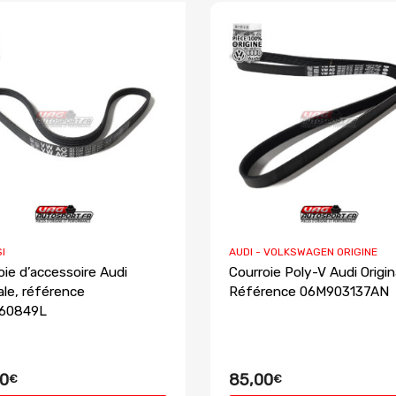
SI
AUDI - VOLKSWAGEN ORIGINE
oie d’accessoire Audi
Courroie Poly-V Audi Origin
nale, référence
Référence 06M903137AN
60849L
0
85,00
€
€