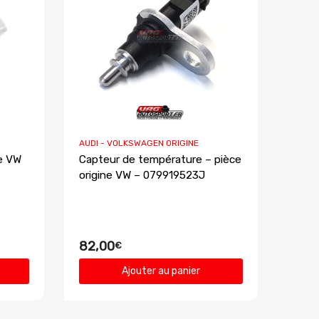
AUDI - VOLKSWAGEN ORIGINE
le VW
Capteur de température – pièce
origine VW – 079919523J
82,00
€
Ajouter au panier