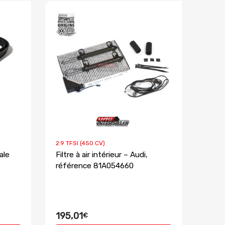
2.9 TFSI (450 CV)
ale
Filtre à air intérieur – Audi,
référence 81A054660
195,01
€