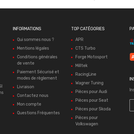
INFORMATIONS
TOP CATÉGORIES
P
Qui sommes nous ?
APR
Mentions légales
CTS Turbo
Conditions générales
Forge Motosport
de vente
Milltek
Paiement Sécurisé et
RacingLine
modes de règlement
I
Wagner Tuning
SI
Livraison
In
Pièces pour Audi
ns
Contactez nous
Pièces pour Seat
Mon compte
Pièces pour Skoda
Questions Fréquentes
Pièces pour
Volkswagen