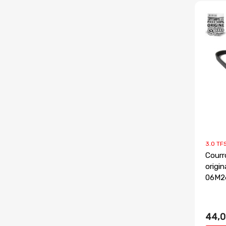
3.0 TF
Courr
origi
06M2
44,0