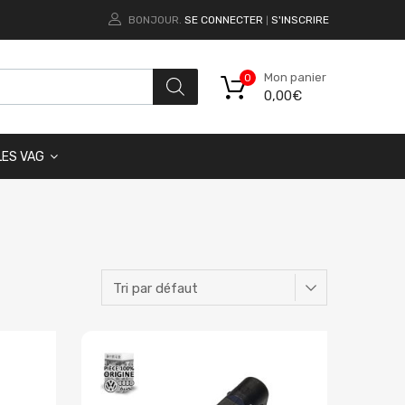
BONJOUR.
SE CONNECTER
S'INSCRIRE
|
Mon panier
0
0,00
€
LES VAG