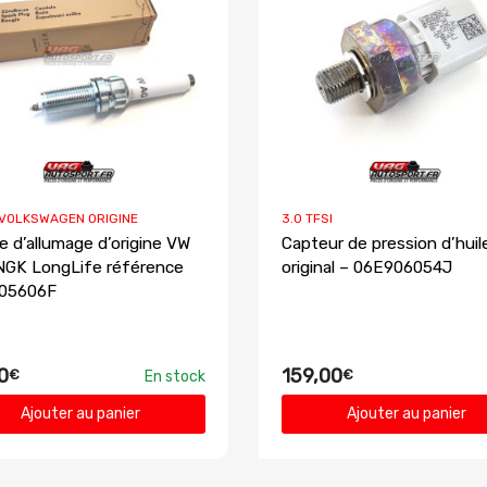
 VOLKSWAGEN ORIGINE
3.0 TFSI
e d’allumage d’origine VW
Capteur de pression d’hui
NGK LongLife référence
original – 06E906054J
05606F
0
159,00
€
€
En stock
Ajouter au panier
Ajouter au panier