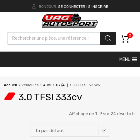
BONJOUR.
SE CONNECTER
S'INSCRIRE
|
0
MENU
Accueil
vehicules
Audi
Q7 (4L)
3.0 TFSI 333cv
3.0 TFSI 333cv
Affichage de 1–9 sur 24 résultats