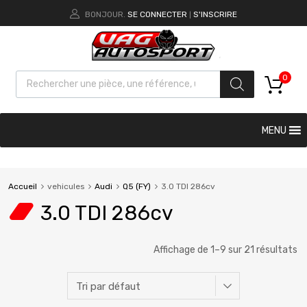
BONJOUR.
SE CONNECTER
S'INSCRIRE
|
0
MENU
Accueil
vehicules
Audi
Q5 (FY)
3.0 TDI 286cv
3.0 TDI 286cv
Affichage de 1–9 sur 21 résultats