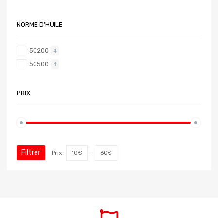
NORME D’HUILE
50200
4
50500
4
PRIX
Filtrer
Prix :
10€
—
60€