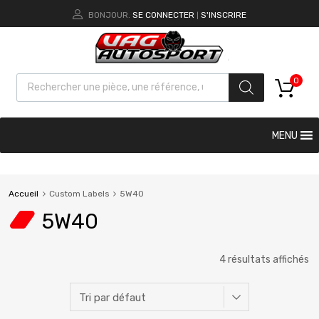
BONJOUR.
SE CONNECTER
S'INSCRIRE
|
0
MENU
Accueil
Custom Labels
5W40
5W40
4 résultats affichés