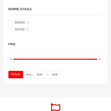
NORME D’HUILE
50400
1
50700
1
PRIX
Filtrer
Prix :
30€
—
40€