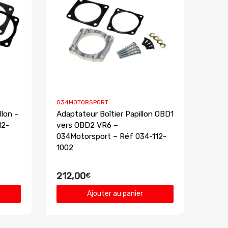
034MOTORSPORT
llon –
Adaptateur Boîtier Papillon OBD1
12-
vers OBD2 VR6 –
034Motorsport – Réf 034-112-
1002
212,00
€
Ajouter au panier