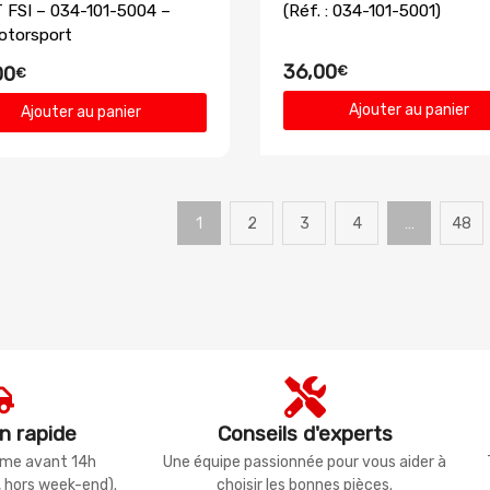
T FSI – 034-101-5004 –
(Réf. : 034-101-5001)
otorsport
36,00
€
00
€
Ajouter au panier
Ajouter au panier
1
2
3
4
…
48
n rapide
Conseils d'experts
même avant 14h
Une équipe passionnée pour vous aider à
, hors week-end).
choisir les bonnes pièces.