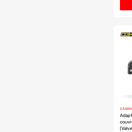
034MO
Adapt
couvr
(Valv