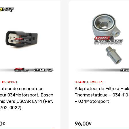
TORSPORT
034MOTORSPORT
ateur de connecteur
Adaptateur de Filtre à Huil
teur 034Motorsport, Bosch
Thermostatique – 034-11
nic vers USCAR EV14 (Réf.
– 034Motorsport
-702-0022)
0
96,00
€
€