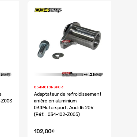
034MOTORSPORT
e
Adaptateur de refroidissement
0-Z003
arrière en aluminium
034Motorsport, Audi I5 20V
(Réf. : 034-102-Z005)
102,00
€