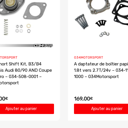
TORSPORT
034MOTORSPORT
hort Shift Kit, B3/B4
A daptateur de boîtier papi
is Audi 80/90 AND Coupe
1.8t vers 2.7T/24v – 034-1
ro – 034-508-0001 –
1000 – 034Motorsport
otorsport
00
169,00
€
€
Ajouter au panier
Ajouter au panier