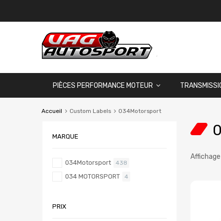
PIÈCES PERFORMANCE MOTEUR
TRANSMISSI
Accueil
Custom Labels
034Motorsport
0
MARQUE
Affichage
034Motorsport
438
034 MOTORSPORT
4
PRIX