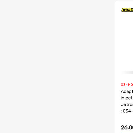
034MO
Adapt
injec
Jetro
: 034
26,0