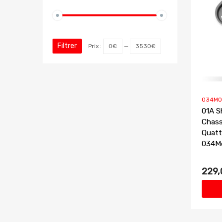
Filtrer
Prix :
0€
—
3530€
034MO
01A S
Chass
Quatt
034M
229,