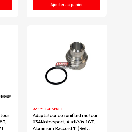
Ajouter au panier
034MOTORSPORT
oteur
Adaptateur de reniflard moteur
8T,
034Motorsport, Audi/VW 1.8T,
PT
Aluminium Raccord 1″ (Réf. :