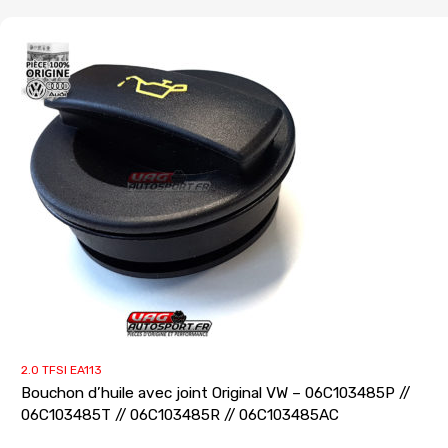
2.0 TFSI EA113
Bouchon d’huile avec joint Original VW – 06C103485P //
06C103485T // 06C103485R // 06C103485AC