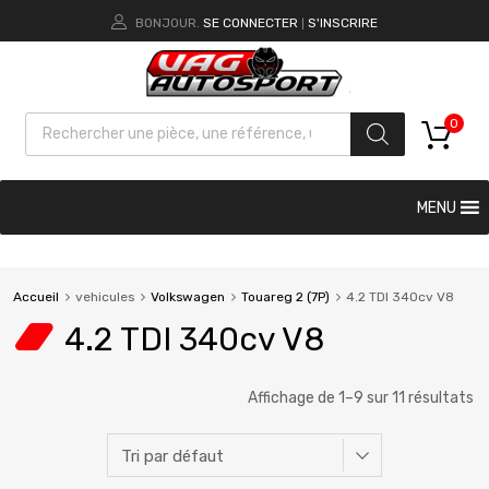
BONJOUR.
SE CONNECTER
S'INSCRIRE
|
0
MENU
Accueil
vehicules
Volkswagen
Touareg 2 (7P)
4.2 TDI 340cv V8
4.2 TDI 340cv V8
Affichage de 1–9 sur 11 résultats