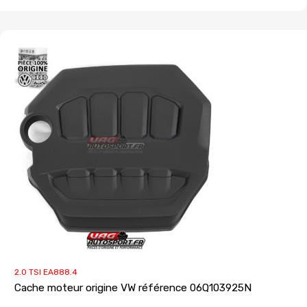
2.0 TSI EA888.4
Cache moteur origine VW référence 06Q103925N