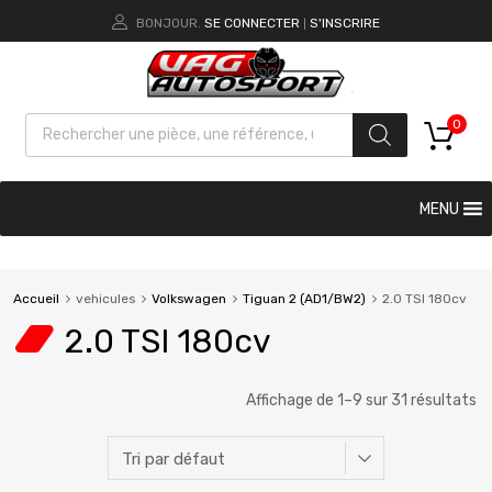
BONJOUR.
SE CONNECTER
S'INSCRIRE
|
0
MENU
Accueil
vehicules
Volkswagen
Tiguan 2 (AD1/BW2)
2.0 TSI 180cv
2.0 TSI 180cv
Affichage de 1–9 sur 31 résultats