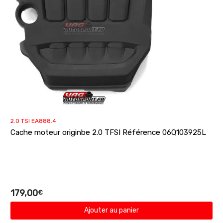
2.0 TSI EA888.4
Cache moteur originbe 2.0 TFSI Référence 06Q103925L
179,00
€
Ajouter au panier