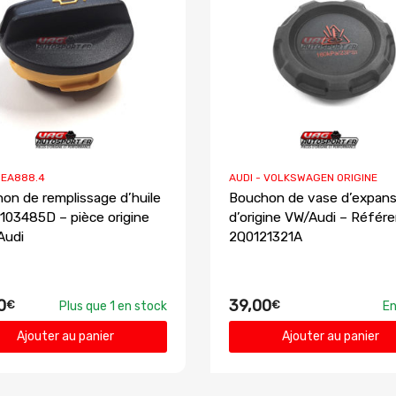
I EA888.4
AUDI - VOLKSWAGEN ORIGINE
on de remplissage d’huile
Bouchon de vase d’expans
103485D – pièce origine
d’origine VW/Audi – Référ
Audi
2Q0121321A
0
39,00
€
€
Plus que 1 en stock
En
Ajouter au panier
Ajouter au panier