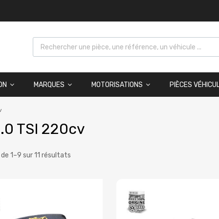
ON
MARQUES
MOTORISATIONS
PIÈCES VÉHICU
v
.0 TSI 220cv
 de 1–9 sur 11 résultats