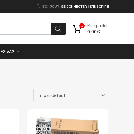
BONJOUR.
SE CONNECTER
S'INSCRIRE
|
Mon panier
0
0,00
€
LES VAG