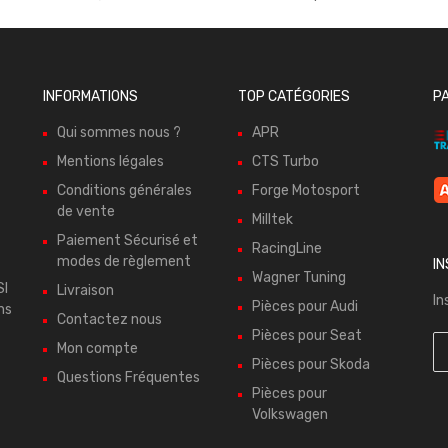
INFORMATIONS
TOP CATÉGORIES
P
Qui sommes nous ?
APR
Mentions légales
CTS Turbo
Conditions générales
Forge Motosport
de vente
Milltek
Paiement Sécurisé et
RacingLine
modes de règlement
I
Wagner Tuning
SI
Livraison
In
Pièces pour Audi
ns
Contactez nous
Pièces pour Seat
Mon compte
Pièces pour Skoda
Questions Fréquentes
Pièces pour
Volkswagen