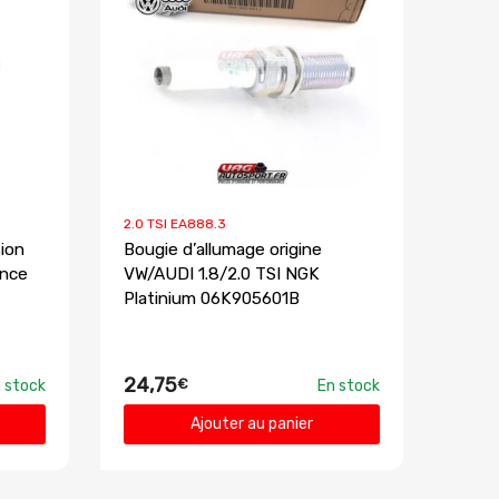
2.0 TSI EA888.3
ion
Bougie d’allumage origine
ence
VW/AUDI 1.8/2.0 TSI NGK
Platinium 06K905601B
24,75
€
 stock
En stock
Ajouter au panier