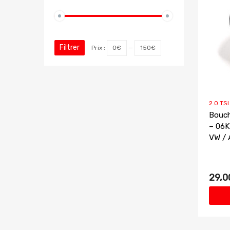
Filtrer
Prix :
0€
—
150€
2.0 TS
Bouch
– 06K
VW / 
29,0