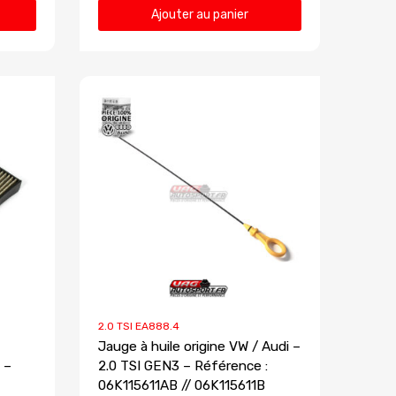
Ajouter au panier
2.0 TSI EA888.4
Jauge à huile origine VW / Audi –
 –
2.0 TSI GEN3 – Référence :
06K115611AB // 06K115611B