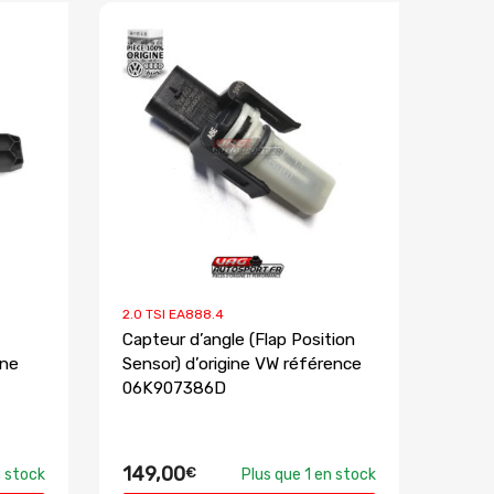
2.0 TSI EA888.4
Capteur d’angle (Flap Position
ine
Sensor) d’origine VW référence
06K907386D
149,00
€
n stock
Plus que 1 en stock