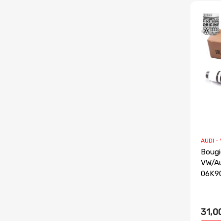
AUDI -
Bougi
VW/Au
06K9
31,0