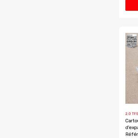
2.0 TFS
Carto
d’exp
Référ