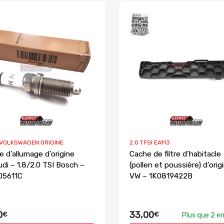
 VOLKSWAGEN ORIGINE
2.0 TFSI EA113
e d’allumage d’origine
Cache de filtre d’habitacle
di – 1.8/2.0 TSI Bosch –
(pollen et poussière) d’orig
05611C
VW – 1K0819422B
0
33,00
€
€
Plus que 2 e