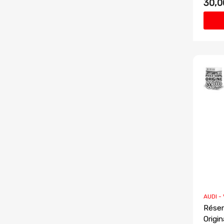
30,0
AUDI -
Réser
Origi