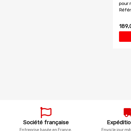
pour 
Référ
189,
Société française
Expéditio
Entreprise basée en France.
Envoi le jour 