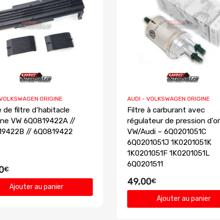
 VOLKSWAGEN ORIGINE
AUDI - VOLKSWAGEN ORIGINE
de filtre d’habitacle
Filtre à carburant avec
gine VW 6Q0819422A //
régulateur de pression d’or
19422B // 6Q0819422
VW/Audi – 6Q0201051C
6Q0201051J 1K0201051K
1K0201051F 1K0201051L
6Q0201511
0
€
49,00
€
Ajouter au panier
Ajouter au panier