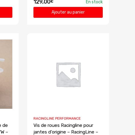
129,00
€
En stock
Ajouter au panier
RACINGLINE PERFORMANCE
e de
Vis de roues Racingline pour
VW –
jantes d’origine – RacingLine –