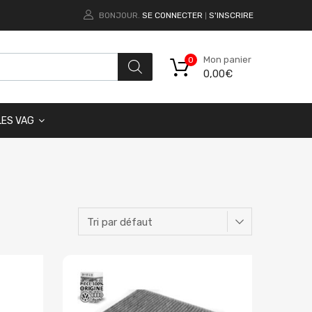
BONJOUR.
SE CONNECTER
S'INSCRIRE
|
Mon panier
0
0,00
€
LES VAG