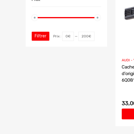
Filtrer
Prix :
0€
—
200€
AUDI -
Cache 
d’ori
6Q08
33,0