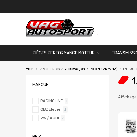
PIÈCES PERFORMANCE MOTEUR
TRANSMISSI
Accueil
vehicules
Volkswagen
Polo 4 (9N/9N3)
1.4 100c
1
MARQUE
Affichage
RACINGLINE
1
OBDEleven
2
VW / AUDI
7
PRIX