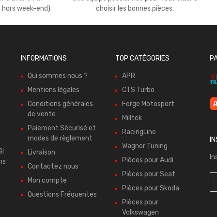
, hors week-end).
choisir les bonnes pièces.
INFORMATIONS
TOP CATÉGORIES
P
Qui sommes nous ?
APR
Mentions légales
CTS Turbo
Conditions générales
Forge Motosport
de vente
Milltek
Paiement Sécurisé et
RacingLine
modes de règlement
I
Wagner Tuning
SI
Livraison
In
Pièces pour Audi
ns
Contactez nous
Pièces pour Seat
Mon compte
Pièces pour Skoda
Questions Fréquentes
Pièces pour
Volkswagen