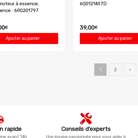
moteur à essence,
6Q0121407D
ence : 6R0201797
00
39,00
€
€
Ajouter au panier
Ajouter au panier
1
2
n rapide
Conseils d'experts
même avant 14h
Une équipe passionnée pour vous aider à