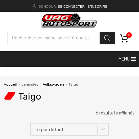
BONJOUR.
SE CONNECTER
S'INSCRIRE
|
0
MENU
Accueil
vehicules
Volkswagen
Taigo
Taigo
6 résultats affichés