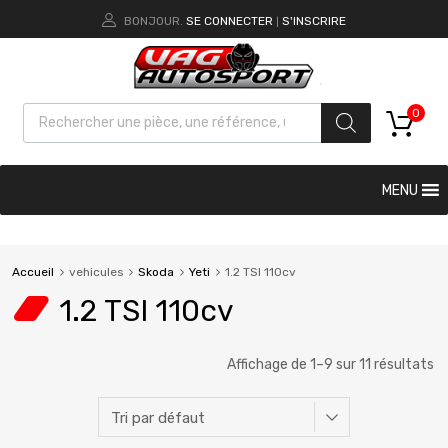
BONJOUR.
SE CONNECTER
S'INSCRIRE
|
0
MENU
Accueil
vehicules
Skoda
Yeti
1.2 TSI 110cv
1.2 TSI 110cv
Affichage de 1–9 sur 11 résultats