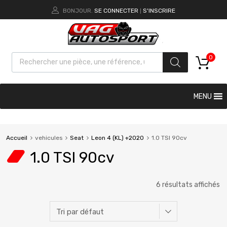
BONJOUR.
SE CONNECTER
S'INSCRIRE
|
0
MENU
Accueil
vehicules
Seat
Leon 4 (KL) +2020
1.0 TSI 90cv
1.0 TSI 90cv
6 résultats affichés