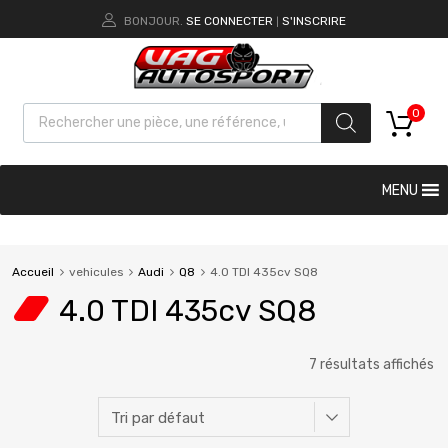
BONJOUR.
SE CONNECTER
S'INSCRIRE
|
0
MENU
Accueil
vehicules
Audi
Q8
4.0 TDI 435cv SQ8
4.0 TDI 435cv SQ8
7 résultats affichés