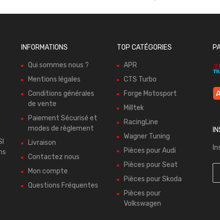
INFORMATIONS
TOP CATÉGORIES
P
Qui sommes nous ?
APR
Mentions légales
CTS Turbo
Conditions générales
Forge Motosport
de vente
Milltek
Paiement Sécurisé et
RacingLine
modes de règlement
I
Wagner Tuning
SI
Livraison
In
Pièces pour Audi
ns
Contactez nous
Pièces pour Seat
Mon compte
Pièces pour Skoda
Questions Fréquentes
Pièces pour
Volkswagen