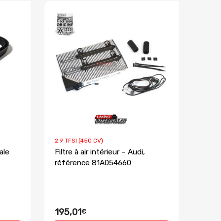
2.9 TFSI (450 CV)
ale
Filtre à air intérieur – Audi,
référence 81A054660
195,01
€