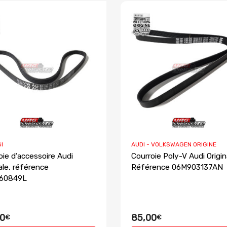
SI
AUDI - VOLKSWAGEN ORIGINE
oie d’accessoire Audi
Courroie Poly-V Audi Origin
nale, référence
Référence 06M903137AN
60849L
0
85,00
€
€