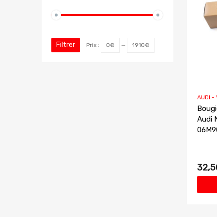
Filtrer
Prix :
0€
—
1910€
AUDI -
Bougi
Audi 
06M9
32,5