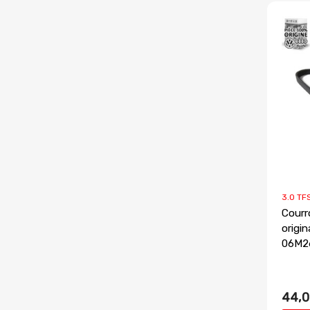
3.0 TF
Courr
origi
06M2
44,0