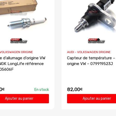
 VOLKSWAGEN ORIGINE
AUDI - VOLKSWAGEN ORIGINE
e d’allumage d’origine VW
Capteur de température –
NGK LongLife référence
origine VW – 079919523J
05606F
0
82,00
€
€
En stock
Ajouter au panier
Ajouter au panier