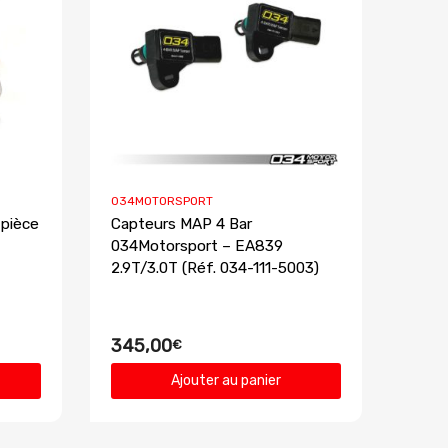
034MOTORSPORT
 pièce
Capteurs MAP 4 Bar
034Motorsport – EA839
2.9T/3.0T (Réf. 034-111-5003)
345,00
€
Ajouter au panier