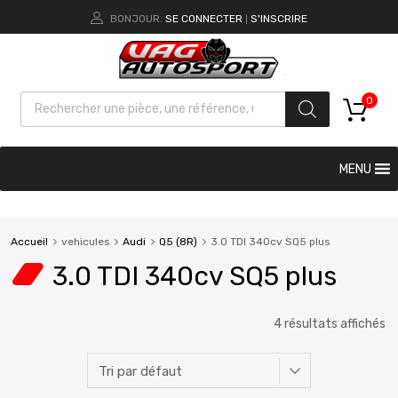
BONJOUR.
SE CONNECTER
S'INSCRIRE
|
0
MENU
Accueil
vehicules
Audi
Q5 (8R)
3.0 TDI 340cv SQ5 plus
3.0 TDI 340cv SQ5 plus
4 résultats affichés