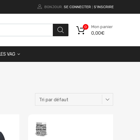
BONJOUR.
SE CONNECTER
S'INSCRIRE
|
Mon panier
0
0,00
€
LES VAG