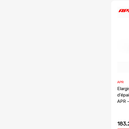
APR
Elarg
d’épa
APR 
183,