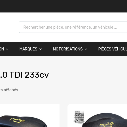
ON
MARQUES
MOTORISATIONS
PIÈCES VÉHICU
.0 TDI 233cv
ts affichés