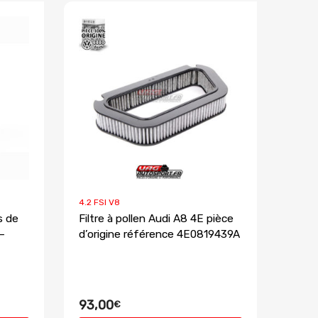
4.2 FSI V8
s de
Filtre à pollen Audi A8 4E pièce
–
d’origine référence 4E0819439A
93,00
€