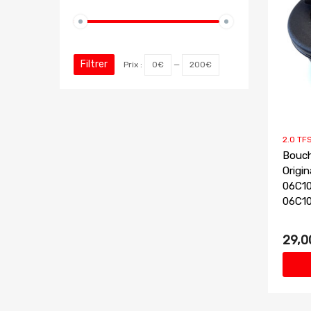
Filtrer
Prix :
0€
—
200€
2.0 TFS
Bouch
Origi
06C10
06C1
29,0