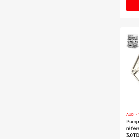
AUDI -
Pompe
référ
3.0TD