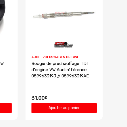
AUDI - VOLKSWAGEN ORIGINE
VW
Bougie de préchauffage TDI
d’origine VW Audi référence
059963319J // 059963319AE
31,00
€
Ajouter au panier