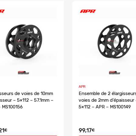
APR
isseurs de voies de 10mm
Ensemble de 2 élargisseur
isseur – 5×112 – 57.1mm –
voies de 2mm d’épaisseur 
– MS100156
5×112 – APR – MS100149
21
99,17
€
€