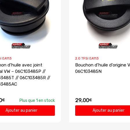
I EA113
2.0 TFSI EA113
on d’huile avec joint
Bouchon d’huile d’origine 
nal VW – 06C103485P //
06C103485N
3485T // 06C103485R //
03485AC
0
29,00
€
€
Plus que 1 en stock
Ajouter au panier
Ajouter au panier