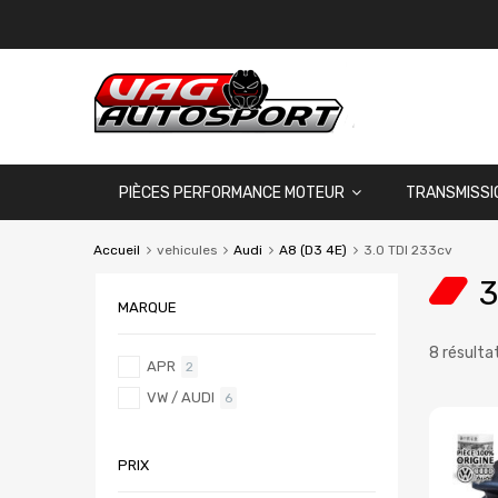
PIÈCES PERFORMANCE MOTEUR
TRANSMISSI
Accueil
vehicules
Audi
A8 (D3 4E)
3.0 TDI 233cv
3
MARQUE
8 résulta
APR
2
VW / AUDI
6
PRIX