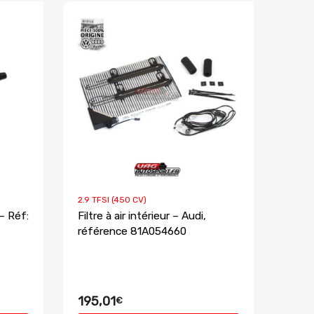
2.9 TFSI (450 CV)
– Réf:
Filtre à air intérieur – Audi,
référence 81A054660
195,01
€