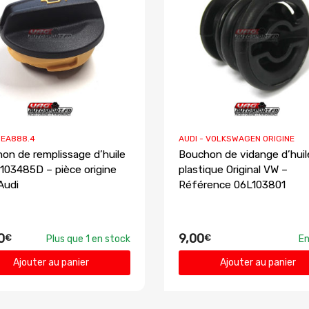
I EA888.4
AUDI - VOLKSWAGEN ORIGINE
on de remplissage d’huile
Bouchon de vidange d’huil
103485D – pièce origine
plastique Original VW –
Audi
Référence 06L103801
0
9,00
€
€
Plus que 1 en stock
En
Ajouter au panier
Ajouter au panier