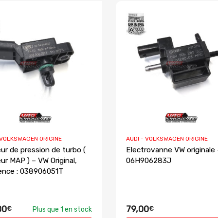
 VOLKSWAGEN ORIGINE
AUDI - VOLKSWAGEN ORIGINE
ur de pression de turbo (
Electrovanne VW originale 
ur MAP ) – VW Original,
06H906283J
ence : 038906051T
00
79,00
€
€
Plus que 1 en stock