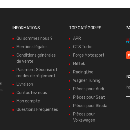
INFORMATIONS
TOP CATÉGORIES
P
Qui sommes nous ?
APR
Mentions légales
CTS Turbo
Conditions générales
Forge Motosport
de vente
Milltek
Paiement Sécurisé et
RacingLine
modes de règlement
I
Wagner Tuning
SI
Livraison
In
Pièces pour Audi
ns
Contactez nous
Pièces pour Seat
Mon compte
Pièces pour Skoda
Questions Fréquentes
Pièces pour
Volkswagen