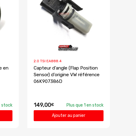
2.0 TSI EA888.4
e en
Capteur d’angle (Flap Position
Sensor) d’origine VW référence
06K907386D
149,00
€
 stock
Plus que 1 en stock
Ajouter au panier