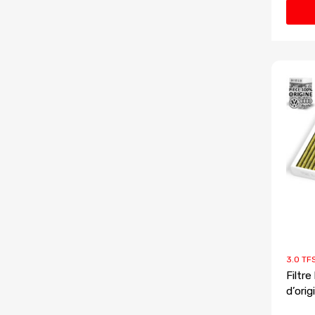
3.0 TF
Filtre
d’ori