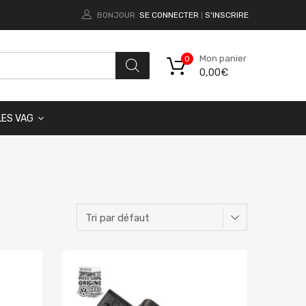
BONJOUR.
SE CONNECTER
S'INSCRIRE
|
Mon panier
0
0,00
€
LES VAG