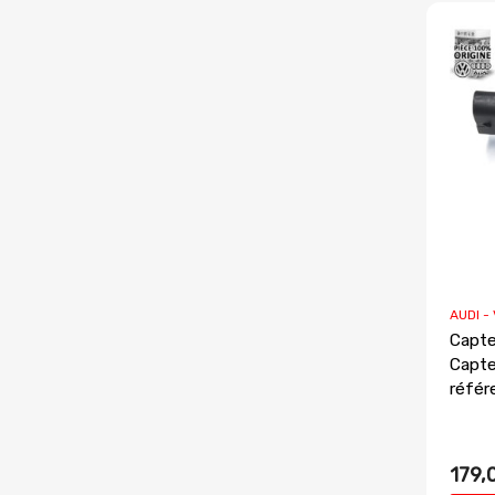
AUDI -
Capte
Capte
référ
179,