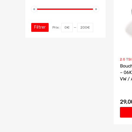
Filtrer
Prix :
0€
—
200€
2.0 TS
Bouch
– 06K
VW / 
29,0