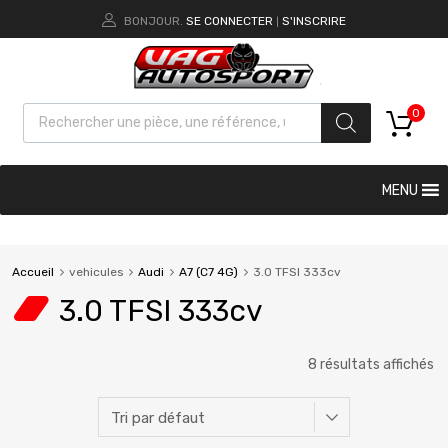
BONJOUR.
SE CONNECTER
S'INSCRIRE
|
0
MENU
Accueil
vehicules
Audi
A7 (C7 4G)
3.0 TFSI 333cv
3.0 TFSI 333cv
8 résultats affichés