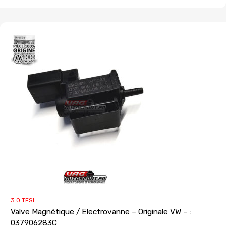
3.0 TFSI
Valve Magnétique / Electrovanne – Originale VW – :
037906283C