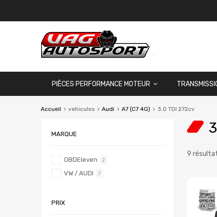
PIÈCES PERFORMANCE MOTEUR
TRANSMISSI
Accueil
vehicules
Audi
A7 (C7 4G)
3.0 TDI 272cv
3
MARQUE
9 résulta
OBDEleven
2
VW / AUDI
7
PRIX