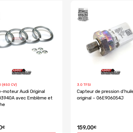
I (450 CV)
3.0 TFSI
-moteur Audi Original
Capteur de pression d’hui
03940A avec Emblème et
original – 06E906054J
che
0
159,00
€
€