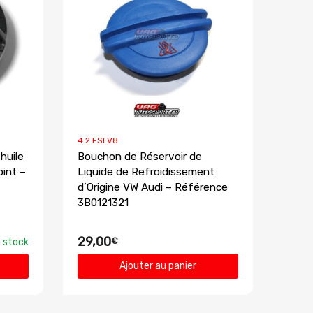
4.2 FSI V8
huile
Bouchon de Réservoir de
oint –
Liquide de Refroidissement
d’Origine VW Audi – Référence
3B0121321
29,00
€
 stock
Ajouter au panier