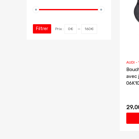
Filtrer
Prix :
0€
—
160€
AUDI -
Bouch
avec 
06K1
29,0