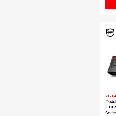
OBDEL
Modu
– Blu
Codes