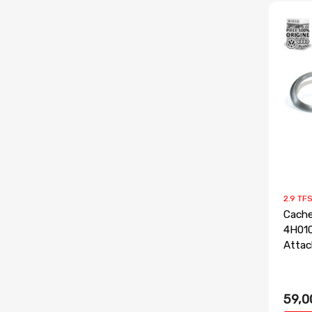
2.9 TFS
Cache
4H01
Atta
59,0