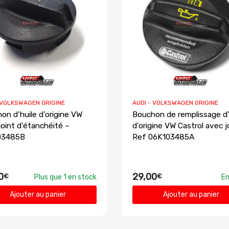
 VOLKSWAGEN ORIGINE
AUDI - VOLKSWAGEN ORIGINE
on d’huile d’origine VW
Bouchon de remplissage d’
joint d’étanchéité –
d’origine VW Castrol avec j
03485B
Ref 06K103485A
0
29,00
€
€
Plus que 1 en stock
En
Ajouter au panier
Ajouter au panier