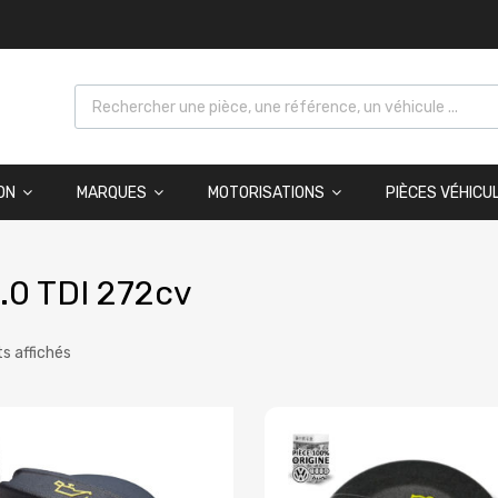
ON
MARQUES
MOTORISATIONS
PIÈCES VÉHICU
.0 TDI 272cv
ts affichés