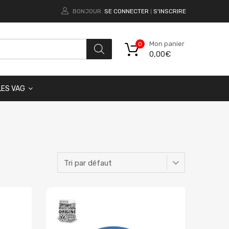
BONJOUR.
SE CONNECTER
S'INSCRIRE
|
Mon panier
0
0,00
€
LES VAG