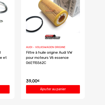
AUDI - VOLKSWAGEN ORIGINE
l
Filtre à huile origine Audi VW
e et
pour moteurs V6 essence
06E115562C
39,00
€
Ajouter au panier