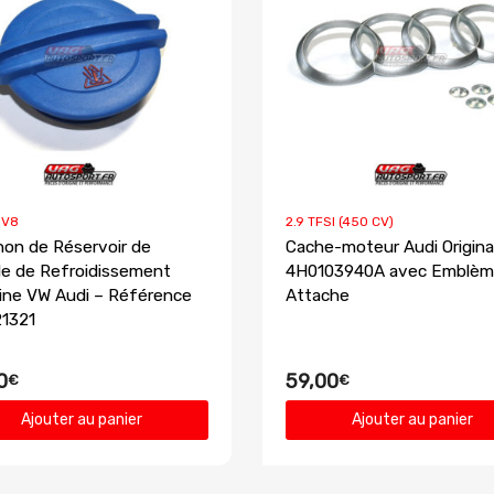
 V8
2.9 TFSI (450 CV)
on de Réservoir de
Cache-moteur Audi Origina
de de Refroidissement
4H0103940A avec Emblèm
gine VW Audi – Référence
Attache
1321
0
59,00
€
€
Ajouter au panier
Ajouter au panier