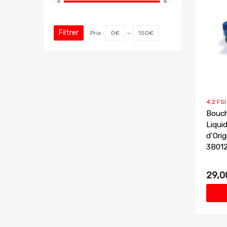
Filtrer
Prix :
0€
—
150€
4.2 FSI
Bouch
Liqui
d’Ori
3B012
29,0