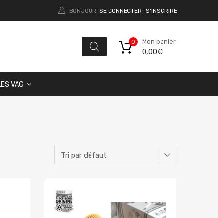
BONJOUR.
SE CONNECTER
S'INSCRIRE
|
Mon panier
0
0,00
€
LES VAG