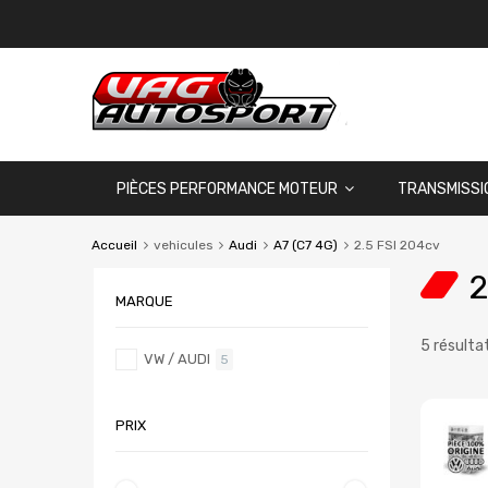
PIÈCES PERFORMANCE MOTEUR
TRANSMISSI
Accueil
vehicules
Audi
A7 (C7 4G)
2.5 FSI 204cv
2
MARQUE
5 résulta
VW / AUDI
5
PRIX