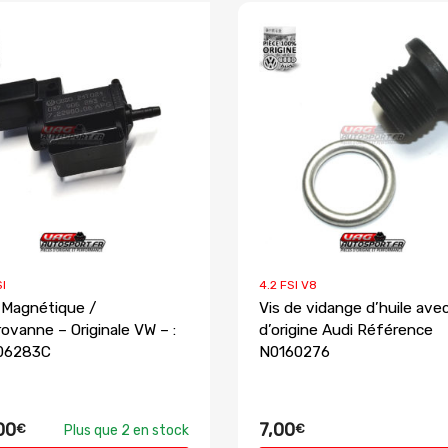
SI
4.2 FSI V8
 Magnétique /
Vis de vidange d’huile avec
rovanne – Originale VW – :
d’origine Audi Référence
06283C
N0160276
00
7,00
€
€
Plus que 2 en stock