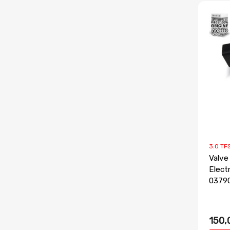
3.0 TF
Valve
Elect
0379
150,