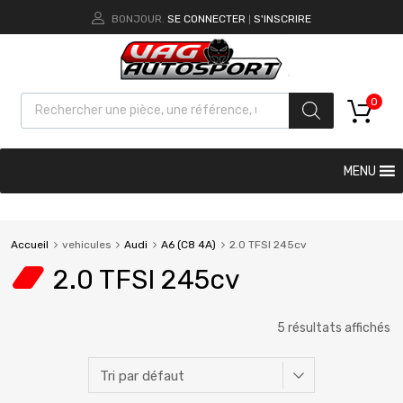
BONJOUR.
SE CONNECTER
S'INSCRIRE
|
0
MENU
Accueil
vehicules
Audi
A6 (C8 4A)
2.0 TFSI 245cv
2.0 TFSI 245cv
5 résultats affichés