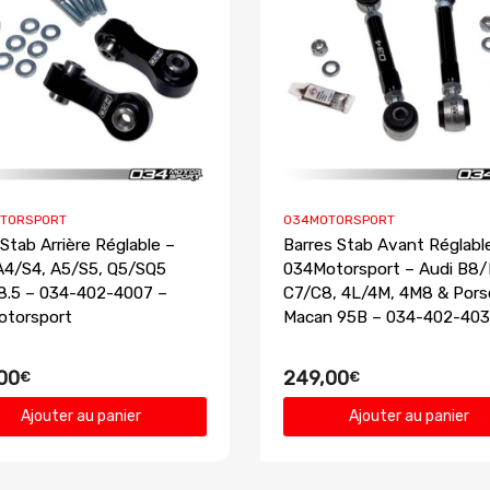
TORSPORT
034MOTORSPORT
 Stab Arrière Réglable –
Barres Stab Avant Réglabl
A4/S4, A5/S5, Q5/SQ5
034Motorsport – Audi B8/
.5 – 034-402-4007 –
C7/C8, 4L/4M, 4M8 & Por
otorsport
Macan 95B – 034-402-40
00
249,00
€
€
Ajouter au panier
Ajouter au panier