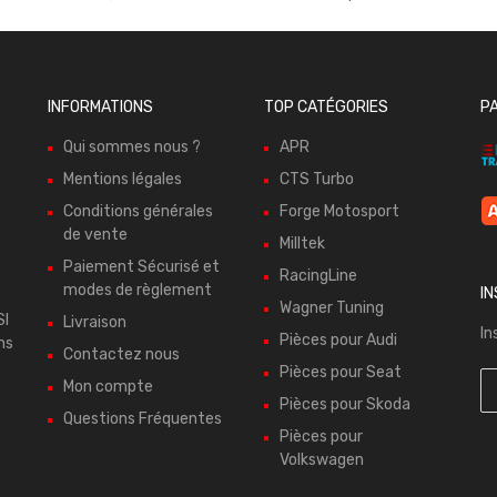
INFORMATIONS
TOP CATÉGORIES
P
Qui sommes nous ?
APR
Mentions légales
CTS Turbo
Conditions générales
Forge Motosport
de vente
Milltek
Paiement Sécurisé et
RacingLine
modes de règlement
I
Wagner Tuning
SI
Livraison
In
Pièces pour Audi
ns
Contactez nous
Pièces pour Seat
Mon compte
Pièces pour Skoda
Questions Fréquentes
Pièces pour
Volkswagen