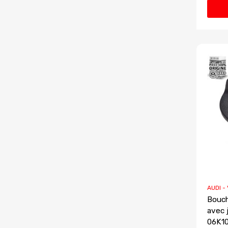
AUDI -
Bouch
avec 
06K1