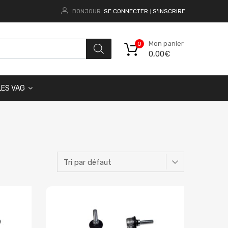
BONJOUR.
SE CONNECTER
S'INSCRIRE
|
Mon panier
0
0,00
€
LES VAG