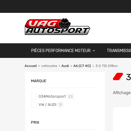
PIÈCES PERFORMANCE MOTEUR
TRANSMISSI
Accueil
vehicules
Audi
A6 (C7 4G)
3.0 TDI 218cv
3
MARQUE
Affichage
034Motorsport
23
VW / AUDI
11
PRIX