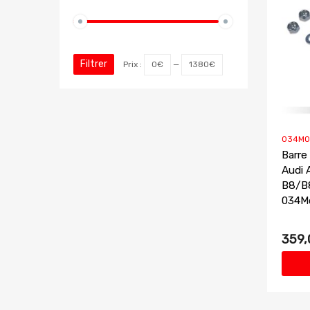
Filtrer
Prix :
0€
—
1380€
034MO
Barre
Audi 
B8/B8
034M
359,