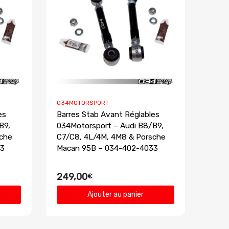
034MOTORSPORT
es
Barres Stab Avant Réglables
B9,
034Motorsport – Audi B8/B9,
sche
C7/C8, 4L/4M, 4M8 & Porsche
33
Macan 95B – 034-402-4033
249,00
€
Ajouter au panier