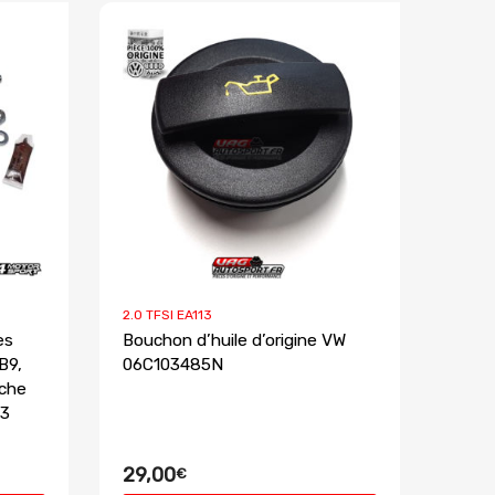
2.0 TFSI EA113
es
Bouchon d’huile d’origine VW
B9,
06C103485N
sche
33
29,00
€