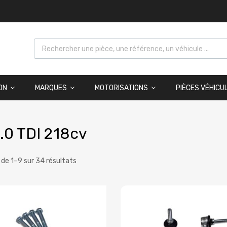
ON
MARQUES
MOTORISATIONS
PIÈCES VÉHICU
.0 TDI 218cv
 de 1–9 sur 34 résultats