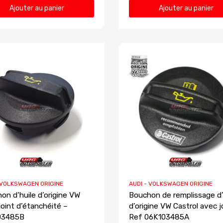
Ajouter au panier
Ajouter au panier
 VOLKSWAGEN ORIGINE
AUDI - VOLKSWAGEN ORIGINE
on d’huile d’origine VW
Bouchon de remplissage d’
joint d’étanchéité –
d’origine VW Castrol avec j
03485B
Ref 06K103485A