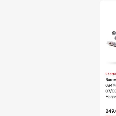
034MO
Barre
034Mo
C7/C8
Maca
249,