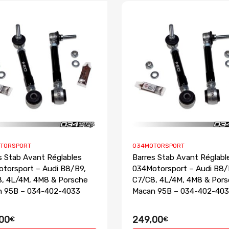
TORSPORT
034MOTORSPORT
s Stab Avant Réglables
Barres Stab Avant Réglabl
torsport – Audi B8/B9,
034Motorsport – Audi B8/
, 4L/4M, 4M8 & Porsche
C7/C8, 4L/4M, 4M8 & Por
n 95B – 034-402-4033
Macan 95B – 034-402-40
00
249,00
€
€