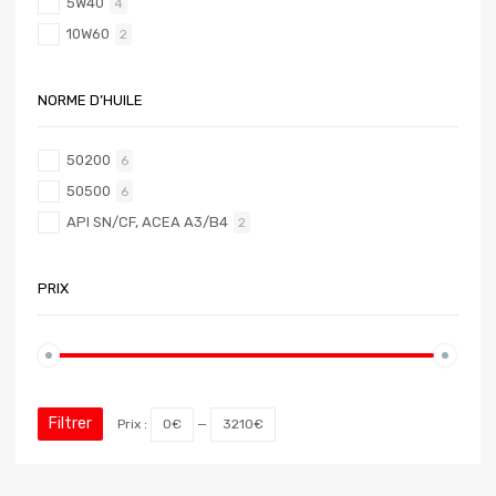
5W40
4
10W60
2
NORME D’HUILE
50200
6
50500
6
API SN/CF, ACEA A3/B4
2
PRIX
Filtrer
Prix :
0€
—
3210€