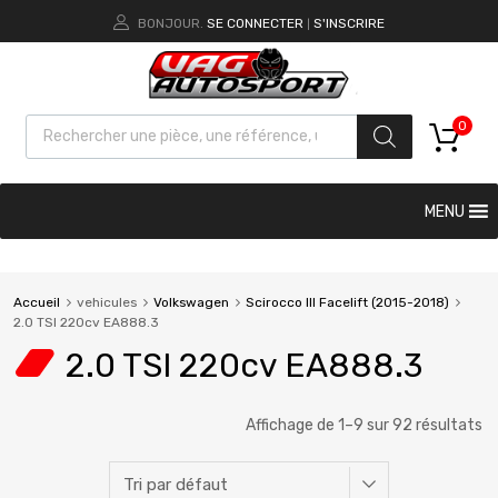
BONJOUR.
SE CONNECTER
S'INSCRIRE
|
0
MENU
Accueil
vehicules
Volkswagen
Scirocco III Facelift (2015-2018)
2.0 TSI 220cv EA888.3
2.0 TSI 220cv EA888.3
Affichage de 1–9 sur 92 résultats