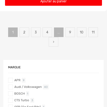
Ajouter au panier
1
2
3
4
…
9
10
11
MARQUE
APR
9
Audi / Volkswagen
40
BOSCH
1
CTS Turbo
3
GFB (Go Fast Bits)
1