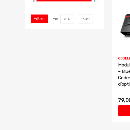
Filtrer
Prix :
70€
—
130€
OBDEL
Modu
– Blu
Codes
d’opt
79,0