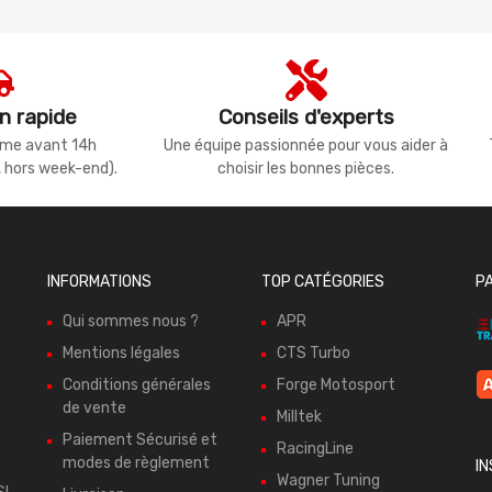
n rapide
Conseils d'experts
même avant 14h
Une équipe passionnée pour vous aider à
, hors week-end).
choisir les bonnes pièces.
INFORMATIONS
TOP CATÉGORIES
P
Qui sommes nous ?
APR
Mentions légales
CTS Turbo
Conditions générales
Forge Motosport
de vente
Milltek
Paiement Sécurisé et
RacingLine
modes de règlement
I
Wagner Tuning