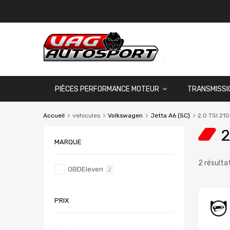
PIÈCES PERFORMANCE MOTEUR
TRANSMISSI
Accueil
vehicules
Volkswagen
Jetta A6 (5C)
2.0 TSI 21
2
MARQUE
2 résulta
OBDEleven
2
PRIX