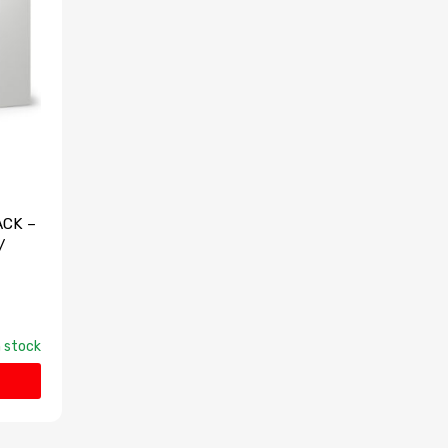
ACK –
/
 stock