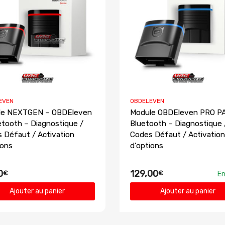
EVEN
OBDELEVEN
le NEXTGEN – OBDEleven
Module OBDEleven PRO P
etooth – Diagnostique /
Bluetooth – Diagnostique 
 Défaut / Activation
Codes Défaut / Activation
ions
d’options
0
129,00
€
€
En
Ajouter au panier
Ajouter au panier