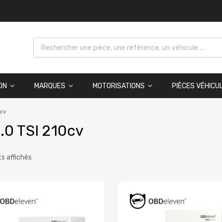
ON
MARQUES
MOTORISATIONS
PIÈCES VÉHICU
0cv
.0 TSI 210cv
ts affichés