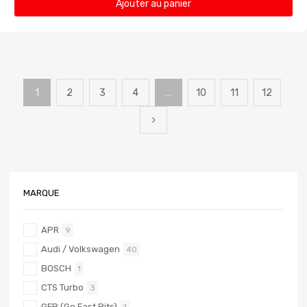
Ajouter au panier
1
2
3
4
…
10
11
12
MARQUE
APR
9
Audi / Volkswagen
40
BOSCH
1
CTS Turbo
3
GFB (Go Fast Bits)
1