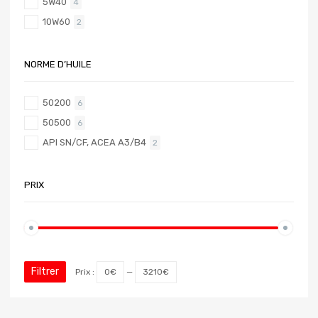
5W40
4
10W60
2
NORME D’HUILE
50200
6
50500
6
API SN/CF, ACEA A3/B4
2
PRIX
Filtrer
Prix :
0€
—
3210€