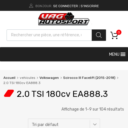
BONJOUR.
SE CONNECTER
S'INSCRIRE
|
0
MENU
Accueil
vehicules
Volkswagen
Scirocco III Facelift (2015-2018)
2.0 TSI 180cv EA888.3
2.0 TSI 180cv EA888.3
Affichage de 1–9 sur 104 résultats