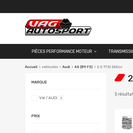
PIÈCES PERFORMANCE MOTEUR
TRANSMISSI
Accueil
vehicules
Audi
A5 (B9 F5)
2.0 TFSI 265cv
2
MARQUE
5 résulta
VW / AUDI
4
PRIX