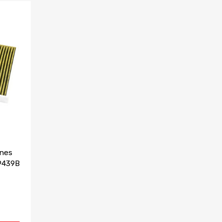
ènes
19439B