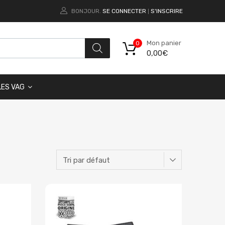
BONJOUR.
SE CONNECTER
S'INSCRIRE
|
Mon panier
0
0,00
€
LES VAG