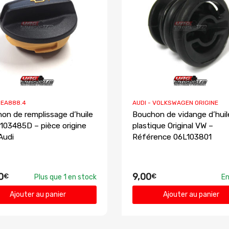
I EA888.4
AUDI - VOLKSWAGEN ORIGINE
on de remplissage d’huile
Bouchon de vidange d’huil
103485D – pièce origine
plastique Original VW –
Audi
Référence 06L103801
0
9,00
€
€
Plus que 1 en stock
En
Ajouter au panier
Ajouter au panier