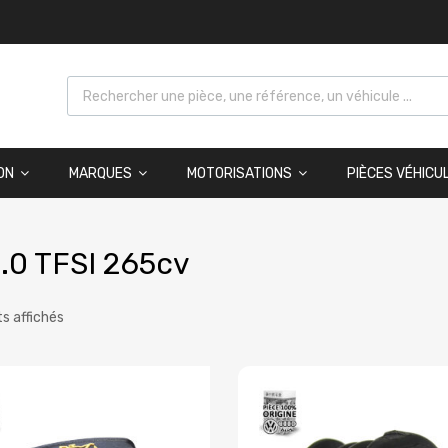
ON
MARQUES
MOTORISATIONS
PIÈCES VÉHICU
.0 TFSI 265cv
ts affichés