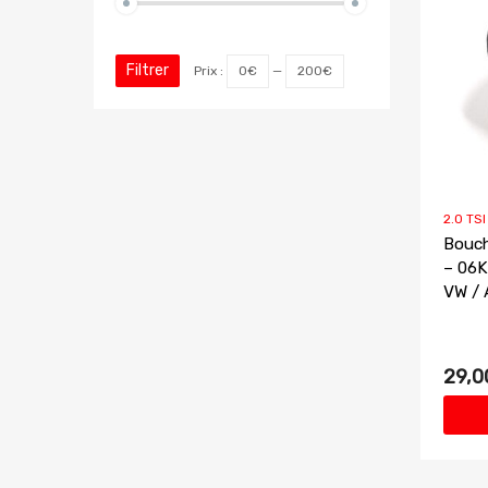
Filtrer
Prix :
0€
—
200€
2.0 TS
Bouch
– 06K
VW / 
29,0