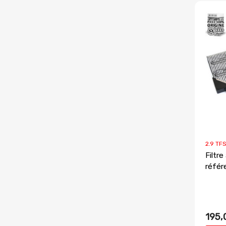
2.9 TFS
Filtre
référ
195,