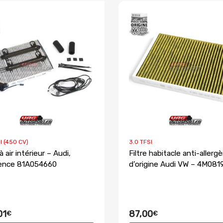
I (450 CV)
3.0 TFSI
 à air intérieur – Audi,
Filtre habitacle anti-allerg
ence 81A054660
d’origine Audi VW – 4M08
01
87,00
€
€