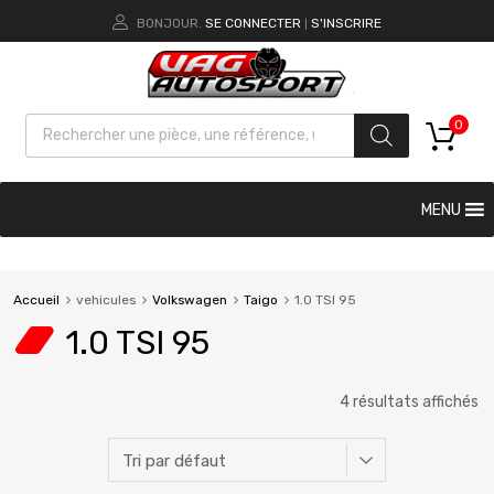
BONJOUR.
SE CONNECTER
S'INSCRIRE
|
0
MENU
Accueil
vehicules
Volkswagen
Taigo
1.0 TSI 95
1.0 TSI 95
4 résultats affichés